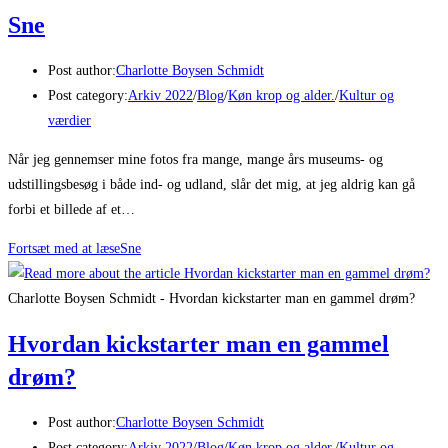
Sne
Post author:
Charlotte Boysen Schmidt
Post category:
Arkiv 2022
/
Blog
/
Køn krop og alder.
/
Kultur og
værdier
Når jeg gennemser mine fotos fra mange, mange års museums- og
udstillingsbesøg i både ind- og udland, slår det mig, at jeg aldrig kan gå
forbi et billede af et…
Fortsæt med at læse
Sne
Charlotte Boysen Schmidt - Hvordan kickstarter man en gammel drøm?
Hvordan kickstarter man en gammel
drøm?
Post author:
Charlotte Boysen Schmidt
Post category:
Arkiv 2022
/
Blog
/
Køn krop og alder.
/
Kultur og