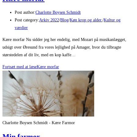
Post author:
Charlotte Boysen Schmidt
Post category:
Arkiv 2022
/
Blog
/
Køn krop og alder.
/
Kultur og
værdier
Kære morfar Nu sidder jeg her endelig, med Mozart på musikanlægget,
udsigt over Øresund fra vores lejlighed på Amager, hvor du tilbragte
størstedelen af dit liv, med en kop kaffe…
Fortsæt med at læse
Kære morfar
Charlotte Boysen Schmidt - Kære Farmor
Min farmor