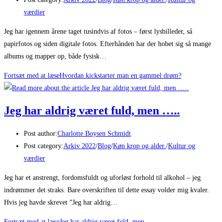
værdier
Jeg har igennem årene taget tusindvis af fotos – først lysbilleder, så
papirfotos og siden digitale fotos. Efterhånden har der hobet sig så mange
albums og mapper op, både fysisk…
Fortsæt med at læse
Hvordan kickstarter man en gammel drøm?
Jeg har aldrig været fuld, men …..
Post author:
Charlotte Boysen Schmidt
Post category:
Arkiv 2022
/
Blog
/
Køn krop og alder.
/
Kultur og
værdier
Jeg har et anstrengt, fordomsfuldt og uforløst forhold til alkohol – jeg
indrømmer det straks. Bare overskriften til dette essay volder mig kvaler.
Hvis jeg havde skrevet ”Jeg har aldrig…
Fortsæt med at læse
Jeg har aldrig været fuld, men …..