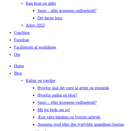
Køn krop og alder
Sport – eller kroppens vedligehold?
Det første barn
Arkiv 2022
Coaching
Foredrag​
Facilitering af workshops
Om
Home
Blog
Kultur og værdier
Hvorfor skal det være så grimt og egoistisk
Hvorfor endnu en blog?
Sport – eller kroppens vedligehold?
Må jeg bede om ro!
Æret være håndens og hjertets arbejde
Angstens sved eller den lystfyldte spændings fugtige