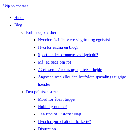
Skip to content
Home
Blog
Kultur og værdier
Hvorfor skal det være så grimt og egoistisk
Hvorfor endnu en blog?
Sport – eller kroppens vedligehold?
Må jeg bede om ro!
Æret være håndens og hjertets arbejde
Angstens sved eller den lystfyldte spændings fugtige
hænder
Den politiske scene
Mord for åbent tæppe
Hold dig munter!
The End of History? Nej!
Hvorfor gør vi alt det forkerte?
Disruption