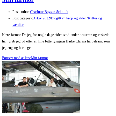
Post author:
Charlotte Boysen Schmidt
Post category:
Arkiv 2022
/
Blog
/
Køn krop og alder.
/
Kultur og
værdier
Kære farmor Da jeg for nogle dage siden stod under bruseren og vaskede
hår, greb jeg ud efter en lille bitte lysegrøn flaske Clarins hårbalsam, som
jeg engang har taget…
Fortsæt med at læse
Min farmor