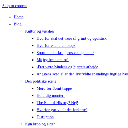
Skip to content
Home
Blog
Kultur og værdier
Hvorfor skal det være så grimt og egoistisk
Hvorfor endnu en blog?
Sport – eller kroppens vedligehold?
Må jeg bede om ro!
Æret være håndens og hjertets arbejde
Angstens sved eller den lystfyldte spændings fugtige hæ
Den politiske scene
Mord for åbent tæppe
Hold dig munter!
The End of History? Nej!
Hvorfor gør vi alt det forkerte?
Disruption
Køn krop og alder