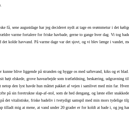
n.
anske få, sene augustdage har jeg decideret nydt at tage en svømmetur i det kølig
rældre varme fortalere for friske havbade, gerne to gange hver dag. Vi tog ba
det kolde havvand. På varme dage var det sjovt, og vi blev længe i vandet, men
 kunne blive liggende på stranden og hygge os med saftevand, kiks og et blad.
sit højt elskede, grove havearbejde som træfældning, beskæring, udgravning til
 at netop den lyst havde hun måttet pakket af vejen i samlivet med min far. Hvem 
fte på sin foretrukne slap-af-stol, som de hed dengang, og læste eller snakked
å det vitalistiske, friske badeliv i tvetydigt samspil med min mors tydelige til
illadt mig at mene, at vand under 20 grader er for koldt at bade i, og jeg har