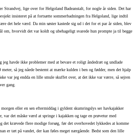
ger Strandvej, lige over for Helgoland Badeanstalt, for nogle år siden. Det har
rojekt insisteret på at fortsætte sommerbadningen fra Helgoland, lige indtil
ære det hele værd. Da min søster kastede sig ud i det for et par år siden, blev
mål om, hvorvidt det var koldt og ubehageligt svarede hun prompte ja til begge
, og jeg havde ikke problemer med at bevare et roligt åndedræt og undlade
0 meter, så jeg nåede bestemt at mærke kulden i ben og fødder, men det hjalp
e var jeg endda en lille smule skuffet over, at det ikke var værre, så sejren
hver gang.
e morgen eller en sen eftermiddag i gyldent skumringslys ser havkajakker
er, var det måske værd at springe i kajakken og tage en prøvetur med
, og det krævede flere modige forsøg, før det overhovedet lykkedes at komme
man er tæt på vandet, der kan føles meget nærgående. Bedst som den lille