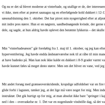
Og nu er det så blevet moderne at vinterbade, og utallige er de, der interesser
vi ikke, men efter at prøvet saunagus og en efterfølgende kold dukkert i 12-13
sæsonafslutning den 1. oktober. Det har pirret min nysgerrighed efter at afprø
mit indre pres større. Hun er en nøgtern, sandhedssøgende kvinde, der gerne r
dele, og sagde, at hun aldrig havde oplevet den berømte lykkerus – det skulle 
Min ”vinterbadesæson” går foreløbig fra 1. maj til 1. oktober, og jeg kan efte
hyperventilering. Jeg havde endda åndsnærværelse nok til at råbe til min man
at have badesko på. Man kan nok ikke kalde en dukkert i 8-9 grader varmt vand 
havde kunnet føles så meget desto større. Men om det bliver en vane, ved jeg 
Mit andet forsøg med grænseoverskridende, kropslige udfoldelser var en fire 
glide forbi i lagunen, tænker jeg, at det lige må være noget for mig. Men in
instruktør. Det gik hurtigt op for mig, at man absolut ikke bare ”springer i
ned i den – overraskelse nr. 1. Det var en nogenlunde vindstille dag, så det