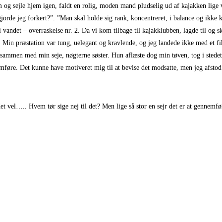
m og sejle hjem igen, faldt en rolig, moden mand pludselig ud af kajakken lige 
orde jeg forkert?”. ”Man skal holde sig rank, koncentreret, i balance og ikke ki
andet – overraskelse nr. 2. Da vi kom tilbage til kajakklubben, lagde til og s
Min præstation var tung, uelegant og kravlende, og jeg landede ikke med et fik
 sammen med min seje, nøgterne søster. Hun aflæste dog min tøven, tog i stedet
emføre. Det kunne have motiveret mig til at bevise det modsatte, men jeg afsto
det vel….. Hvem tør sige nej til det? Men lige så stor en sejr det er at gennemfø