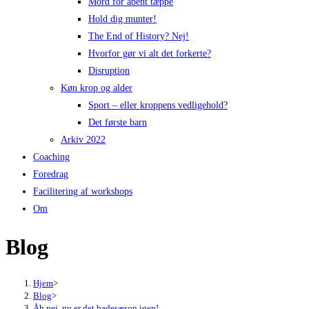
Mord for åbent tæppe
Hold dig munter!
The End of History? Nej!
Hvorfor gør vi alt det forkerte?
Disruption
Køn krop og alder
Sport – eller kroppens vedligehold?
Det første barn
Arkiv 2022
Coaching
Foredrag​
Facilitering af workshops
Om
Blog
Hjem
>
Blog
>
Åh nej, nu er det badesæson igen!