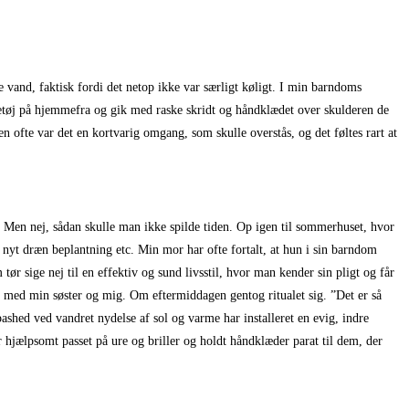
e vand, faktisk fordi det netop ikke var særligt køligt. I min barndoms
detøj på hjemmefra og gik med raske skridt og håndklædet over skulderen de
 ofte var det en kortvarig omgang, som skulle overstås, og det føltes rart at
 Men nej, sådan skulle man ikke spilde tiden. Op igen til sommerhuset, hvor
 nyt dræn beplantning etc. Min mor har ofte fortalt, at hun i sin barndom
tør sige nej til en effektiv og sund livsstil, hvor man kender sin pligt og får
e med min søster og mig. Om eftermiddagen gentog ritualet sig. ”Det er så
pashed ved vandret nydelse af sol og varme har installeret en evig, indre
 hjælpsomt passet på ure og briller og holdt håndklæder parat til dem, der