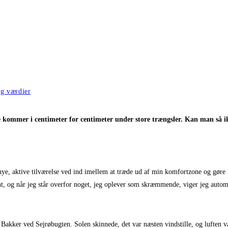
og værdier
 kommer i centimeter for centimeter under store trængsler. Kan man så ikke
ye, aktive tilværelse ved ind imellem at træde ud af min komfortzone og gøre n
ldent, og når jeg står overfor noget, jeg oplever som skræmmende, viger jeg auto
 Bakker ved Sejrøbugten. Solen skinnede, det var næsten vindstille, og luften 