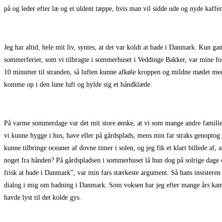
på og leder efter læ og et uldent tæppe, hvis man vil sidde ude og nyde kaffe
Jeg har altid, hele mit liv, syntes, at det var koldt at bade i Danmark. Kun g
sommerferier, som vi tilbragte i sommerhuset i Veddinge Bakker, var mine fo
10 minutter til stranden, så luften kunne afkøle kroppen og mildne mødet med 
komme op i den lune luft og hylde sig et håndklæde.
På varme sommerdage var det mit store ønske, at vi som mange andre familier
vi kunne hygge i hus, have eller på gårdsplads, mens min far straks genoptog 
kunne tilbringe oceaner af dovne timer i solen, og jeg fik et klart billede af,
noget fra hånden? På gårdspladsen i sommerhuset lå hun dog på solrige dage o
frisk at bade i Danmark”, var min fars stærkeste argument. Så hans insisteren p
dialog i mig om badning i Danmark. Som voksen har jeg efter mange års kamp t
havde lyst til det kolde gys.