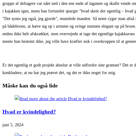
gruppe af deltagere var nået ned i den ene ende af lagunen og skulle vende o
i kajakken igen, mens han fortumlet spurgte ”hvad skete der egentlig – hvad gj
”Det synes jeg også, jeg gjorde”, mumlede manden. Så nemt ryger man altså i v
på bådebroen, at hæve sig op i armene og svinge numsen elegant op på broen. 
endnu ikke helt afskrækket, men overvejede at tage det egentlige kajakkursus
mente hun bestemt ikke, jeg ville have kræfter nok i overkroppen til at genn
Er det egentlig et godt projekt absolut at ville udfordre sine grænser? Det er 
konkludere, at nu har jeg prøvet det, og det er ikke noget for mig.
Måske kan du også lide
Hvad er kvindelighed?
juni 5, 2024