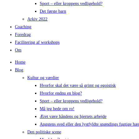
Sport – eller kroppens vedligehold?
Det første barn
Arkiv 2022
Coaching
Foredrag​
Facilitering af workshops
Om
Home
Blog
Kultur og værdier
Hvorfor skal det være så grimt og egoistisk
Hvorfor endnu en blog?
Sport – eller kroppens vedligehold?
Må jeg bede om ro!
Æret være håndens og hjertets arbejde
Angstens sved eller den lystfyldte spændings fugtige hæ
Den politiske scene