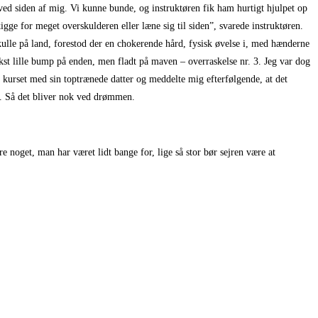
ved siden af mig. Vi kunne bunde, og instruktøren fik ham hurtigt hjulpet op
gge for meget overskulderen eller læne sig til siden”, svarede instruktøren.
kulle på land, forestod der en chokerende hård, fysisk øvelse i, med hænderne
st lille bump på enden, men fladt på maven – overraskelse nr. 3. Jeg var dog
 kurset med sin toptrænede datter og meddelte mig efterfølgende, at det
d. Så det bliver nok ved drømmen.
re noget, man har været lidt bange for, lige så stor bør sejren være at